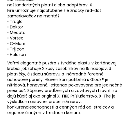
neštandartných platní alebo adaptérov. X-
Fire umožňuje najobľúbenejšie značky red-dot
zameriavačov na montáž:
• Truglo
• Doktor
• Meopta
• Vortex
• C-More
• Trijicon
• Holosun
Veľmi elegantné puzdro z tvrdého plastu v kartónovej
krabici ,obsahuje 2 kusy zásobníkov na 15 nábojov, 3
platničky, čistiacu súpravu a náhradné farebné
úchopové panely. Hlaveň kompatibilná s Glock® je
nitridová, honovaná, leštenaa pokovovana pre jedinečné
presnosť. Súpravy predĺžených a závitových hlavní sa
dajú kúpiť aj ako originál X-FIRE Príslušenstvo. X-Fire je
výsledkom usilovnej práce inžinierov,
konkurencieschopnosti a cenných rád od strelcov a
orgánov činnými v trestnom konaní.