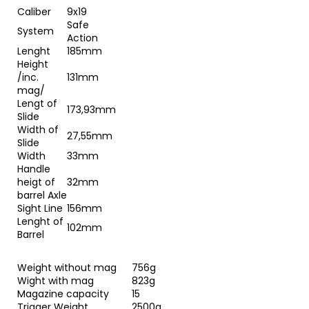
Caliber
9x19
Safe
System
Action
Lenght
185mm
Height
/inc.
131mm
mag/
Lengt of
173,93mm
Slide
Width of
27,55mm
Slide
Width
33mm
Handle
heigt of
32mm
barrel Axle
Sight Line
156mm
Lenght of
102mm
Barrel
Weight without mag
756g
Wight with mag
823g
Magazine capacity
15
Trigger Weight
2500g