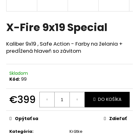
á
j
s
X-Fire 9x19 Special
ť
?
Kaliber 9x19 , Safe Action - Farby na želania +
predĺžená hlaveň so závitom
HĽADAŤ
Skladom
Kód:
99
€399
DO KOŠÍKA
Jednotková
cena:
Opýtať sa
Zdieľať
Kategória
:
Krátke