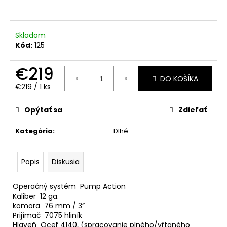
á
j
Skladom
s
Kód:
125
ť
?
€219
DO KOŠÍKA
Jednotková
€219 / 1 ks
cena:
Opýtať sa
Zdieľať
HĽADAŤ
Kategória
:
Dlhé
Popis
Diskusia
Operačný systém Pump Action
Kaliber 12 ga.
komora 76 mm / 3”
Prijímač 7075 hliník
Hlaveň Oceľ 4140, (spracovanie plného/vŕtaného