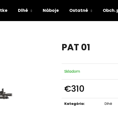
tke
Dlhé
Náboje
Ostatné
Obch.
Čo potrebujete nájsť?
PAT 01
HĽADAŤ
Skladom
€310
Jednotková
cena:
Kategória
:
Dlhé