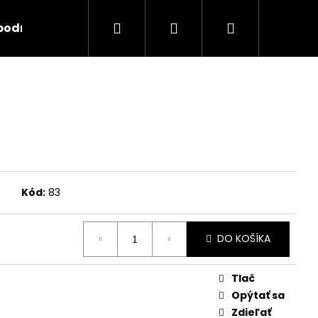
Hľadať
Prihlásenie
Nákupný
 podmienky
Kontakty
košík
Kód:
83
DO KOŠÍKA
Tlač
Opýtať sa
Zdieľať