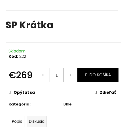
á
j
s
SP Krátka
ť
?
Skladom
Kód:
222
HĽADAŤ
€269
DO KOŠÍKA
Jednotková
cena:
Opýtať sa
Zdieľať
Kategória
:
Dlhé
Popis
Diskusia