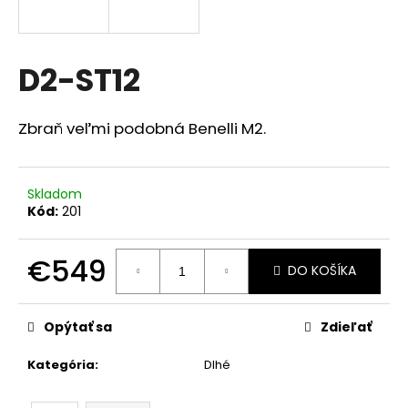
á
j
s
D2-ST12
ť
?
Zbraň veľmi podobná Benelli M2.
Skladom
Kód:
201
HĽADAŤ
€549
DO KOŠÍKA
Jednotková
cena:
Opýtať sa
Zdieľať
Kategória
:
Dlhé