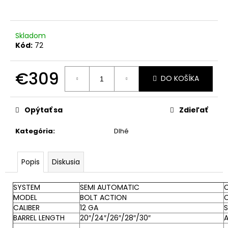
á
j
Skladom
s
Kód:
72
ť
?
€309
DO KOŠÍKA
Jednotková
cena:
Opýtať sa
Zdieľať
HĽADAŤ
Kategória
:
Dlhé
Popis
Diskusia
SYSTEM
SEMI AUTOMATIC
MODEL
BOLT ACTION
CALIBER
12 GA
BARREL LENGTH
20″/24″/26″/28″/30″