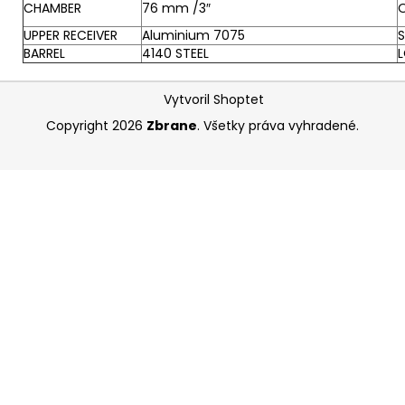
CHAMBER
76 mm /3″
O
UPPER RECEIVER
Aluminium 7075
S
BARREL
4140 STEEL
Z
Vytvoril Shoptet
á
Copyright 2026
Zbrane
. Všetky práva vyhradené.
p
ä
t
i
e